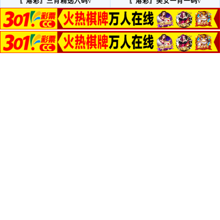
〖港彩〗三肖精选六码√
〖港彩〗美女一肖一码√