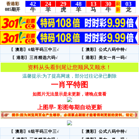
〖澳彩〗6组平码三中三√
〖澳彩〗公式八码中特√
〖港彩〗三肖精选六码√
〖港彩〗美女一肖一码√
资料从头看到尾让您顺风又顺水！
温馨提示:为了提高网速，部分过往记录已删除
一肖平特图
如图片无法显示是未更新，请晚点查看
上图早- 彩图每期自动更新
〖澳彩〗6组平码三中三√
〖澳彩〗公式八码中特√