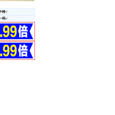
中特√
一码√