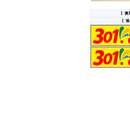
〖澳
〖港