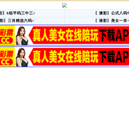
彩〗6组平码三中三√
〖澳彩〗公式八码
彩〗三肖精选六码√
〖港彩〗美女一肖