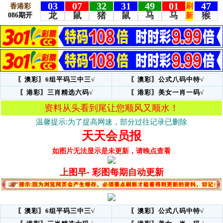
〖澳彩〗6组平码三中三√
〖澳彩〗公式八码中特√
〖港彩〗三肖精选六码√
〖港彩〗美女一肖一码√
资料从头看到尾让您顺风又顺水！
温馨提示:为了提高网速，部分过往记录已删除
天天会员报
如图片无法显示是未更新，请晚点查看
上图早- 彩图每期自动更新
〖澳彩〗6组平码三中三√
〖澳彩〗公式八码中特√