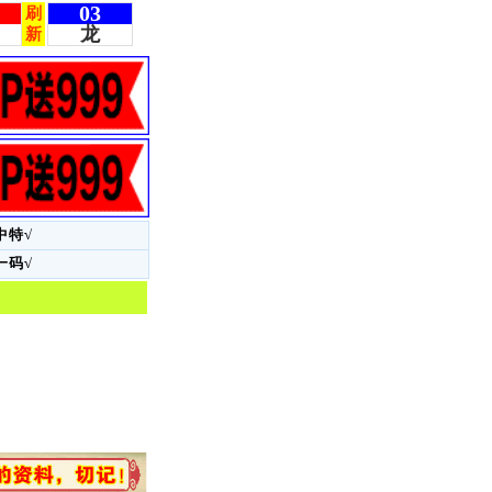
中特√
一码√