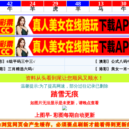
彩〗6组平码三中三√
〖澳彩〗公式八码
彩〗三肖精选六码√
〖港彩〗美女一肖
资料从头看到尾让您顺风又顺水！
温馨提示:为了提高网速，部分过往记录已删除
踏雪无痕
如图片无法显示是未更新，请晚点查看
上图早- 彩图每期自动更新