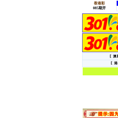
〖澳
〖港