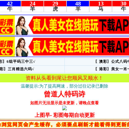
彩〗6组平码三中三√
〖澳彩〗公式八码
彩〗三肖精选六码√
〖港彩〗美女一肖
资料从头看到尾让您顺风又顺水！
温馨提示:为了提高网速，部分过往记录已删除
曾道人特码诗
如图片无法显示是未更新，请晚点查看
上图早- 彩图每期自动更新