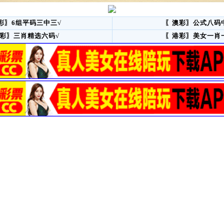
彩〗6组平码三中三√
〖澳彩〗公式八码
彩〗三肖精选六码√
〖港彩〗美女一肖