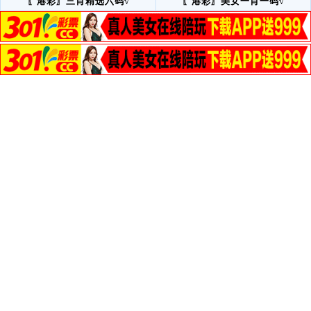
〖港彩〗三肖精选六码√
〖港彩〗美女一肖一码√