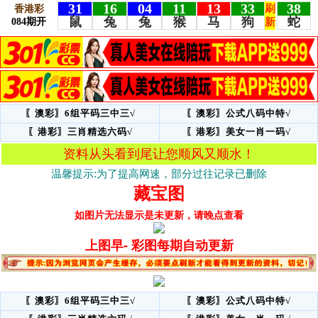
〖澳彩〗6组平码三中三√
〖澳彩〗公式八码中特√
〖港彩〗三肖精选六码√
〖港彩〗美女一肖一码√
资料从头看到尾让您顺风又顺水！
温馨提示:为了提高网速，部分过往记录已删除
藏宝图
如图片无法显示是未更新，请晚点查看
上图早- 彩图每期自动更新
〖澳彩〗6组平码三中三√
〖澳彩〗公式八码中特√