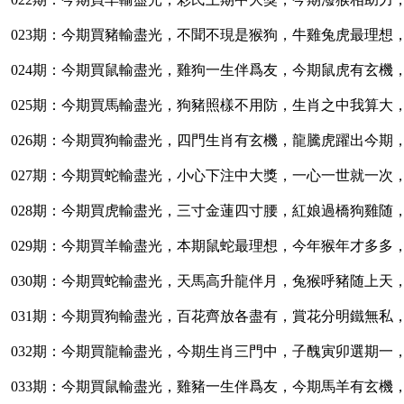
023期：今期買豬輸盡光，不聞不現是猴狗，牛雞兔虎最理想
024期：今期買鼠輸盡光，雞狗一生伴爲友，今期鼠虎有玄機
025期：今期買馬輸盡光，狗豬照樣不用防，生肖之中我算大
026期：今期買狗輸盡光，四門生肖有玄機，龍騰虎躍出今期
027期：今期買蛇輸盡光，小心下注中大獎，一心一世就一次
028期：今期買虎輸盡光，三寸金蓮四寸腰，紅娘過橋狗雞随
029期：今期買羊輸盡光，本期鼠蛇最理想，今年猴年才多多
030期：今期買蛇輸盡光，天馬高升龍伴月，兔猴呼豬随上天
031期：今期買狗輸盡光，百花齊放各盡有，賞花分明鐵無私
032期：今期買龍輸盡光，今期生肖三門中，子醜寅卯選期一
033期：今期買鼠輸盡光，雞豬一生伴爲友，今期馬羊有玄機