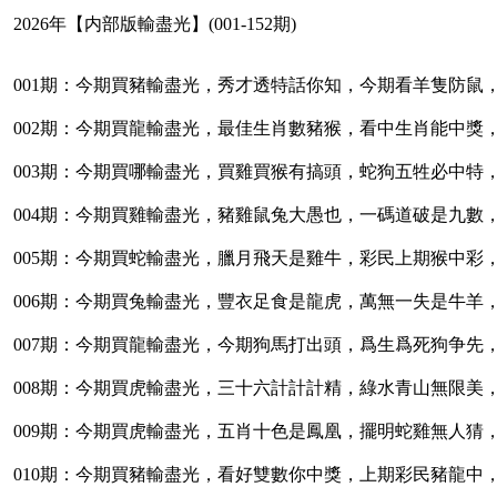
2026年【内部版輸盡光】(001-152期)
001期：今期買豬輸盡光，秀才透特話你知，今期看羊隻防鼠
002期：今期買龍輸盡光，最佳生肖數豬猴，看中生肖能中獎
003期：今期買哪輸盡光，買雞買猴有搞頭，蛇狗五牲必中特
004期：今期買雞輸盡光，豬雞鼠兔大愚也，一碼道破是九數
005期：今期買蛇輸盡光，臘月飛天是雞牛，彩民上期猴中彩
006期：今期買兔輸盡光，豐衣足食是龍虎，萬無一失是牛羊
007期：今期買龍輸盡光，今期狗馬打出頭，爲生爲死狗争先
008期：今期買虎輸盡光，三十六計計計精，綠水青山無限美
009期：今期買虎輸盡光，五肖十色是鳳凰，擺明蛇雞無人猜
010期：今期買豬輸盡光，看好雙數你中獎，上期彩民豬龍中