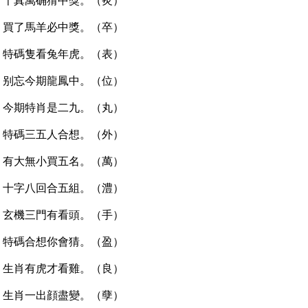
，千真萬确猜中獎。（炙）
，買了馬羊必中獎。（卒）
，特碼隻看兔年虎。（表）
，别忘今期龍鳳中。（位）
，今期特肖是二九。（丸）
，特碼三五人合想。（外）
，有大無小買五名。（萬）
，十字八回合五組。（澧）
，玄機三門有看頭。（手）
，特碼合想你會猜。（盈）
，生肖有虎才看雞。（良）
，生肖一出顔盡變。（孽）