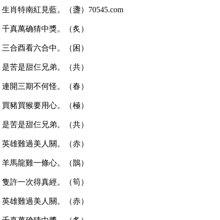
特南紅見藍。（盞）70545.com
，千真萬确猜中獎。（炙）
，三合酉看六合中。（困）
，是苦是甜仨兄弟。（共）
，連開三期不何怪。（春）
，買豬買猴要用心。（極）
，是苦是甜仨兄弟。（共）
，英雄難過美人關。（赤）
，羊馬龍雞一條心。（鵲）
，隻許一次得真經。（筍）
，英雄難過美人關。（赤）