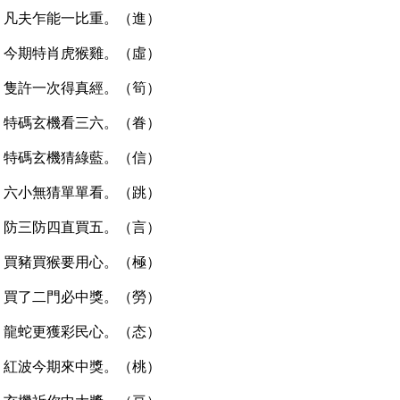
，凡夫乍能一比重。（進）
，今期特肖虎猴雞。（虛）
，隻許一次得真經。（筍）
，特碼玄機看三六。（眷）
，特碼玄機猜綠藍。（信）
，六小無猜單單看。（跳）
，防三防四直買五。（言）
，買豬買猴要用心。（極）
，買了二門必中獎。（勞）
，龍蛇更獲彩民心。（态）
，紅波今期來中獎。（桃）