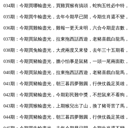
034期：今期買哪輸盡光，買雞買猴有搞頭，蛇狗五牲必中特，生肖
035期：今期買牛輸盡光，去年今期早已開，今期生肖還不變
036期：今期買雞輸盡光，雞報一更天未明，六合今期是吉數
037期：今期買鼠輸盡光，拉東拖西話西遊，老豬喜戲白龍馬
038期：今期買兔輸盡光，大虎兩度又來發，去年三十五期看
039期：今期買豬輸盡光，膽小怕事是鼠豬，一頭一尾兩面歡
040期：今期買鼠輸盡光，拉東拖西話西遊，老豬喜戲白龍馬
041期：今期買豬輸盡光，朝三暮四夢難圓，行俠仗義足英雄
042期：今期買豬輸盡光，今期彩民難中獎，不想鼠來不看狗
043期：今期買猴輸盡光，上期猴兒出了山，換了豬哥苦了馬
044期：今期買豬輸盡光，朝三暮四夢難圓，行俠仗義足英雄