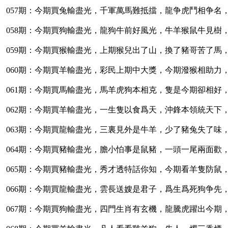
057期：今期買兔輸盡光，千軍萬馬難抵擋，龍争虎鬥相争名
058期：今期買狗輸盡光，龍狗牛前好風光，牛羊猴鼠牛見樹
059期：今期買猴輸盡光，上期猴兒出了山，換了豬哥苦了馬
060期：今期買羊輸盡光，彩民上期中大獎，今期潑猴相助力
061期：今期買馬輸盡光，馬羊虎狗本相克，隻是今期卻相好
062期：今期買羊輸盡光，一生隻以食爲天，沖鋒本領統天下
063期：今期買龍輸盡光，三裏見外是牛羊，少了豬兔失了味
064期：今期買豬輸盡光，膽小怕事是鼠豬，一頭一尾兩面歡
065期：今期買豬輸盡光，秀才透特話你知，今期看羊隻防鼠
066期：今期買龍輸盡光，雲長送嫂是君子，爲生爲死狗争先
067期：今期買狗輸盡光，四門生肖有玄機，龍騰虎躍出今期