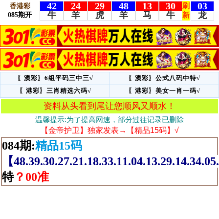
〖澳彩〗6组平码三中三√
〖澳彩〗公式八码中特√
〖港彩〗三肖精选六码√
〖港彩〗美女一肖一码√
资料从头看到尾让您顺风又顺水！
温馨提示:为了提高网速，部分过往记录已删除
【金帝护卫】独家发表→【精品15码】√
084期:
精品15码
【48.39.30.27.21.18.33.11.04.13.29.14.34.0
特
？00准