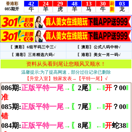
〖澳彩〗6组平码三中三√
〖澳彩〗公式八码中特√
〖港彩〗三肖精选六码√
〖港彩〗美女一肖一码√
资料从头看到尾让您顺风又顺水！
温馨提示:为了提高网速，部分过往记录已删除
【升堂入室】独家发表→【平特一尾】√
086期:
正版平特一尾
→〖
2尾
〗←
‖
开
？00
‖
准
085期:
正版平特一尾
→〖
7尾
〗←
‖
开
？00
‖
错
084期:
正版平特一尾
→〖
8尾
〗←
‖
开
蛇38
‖