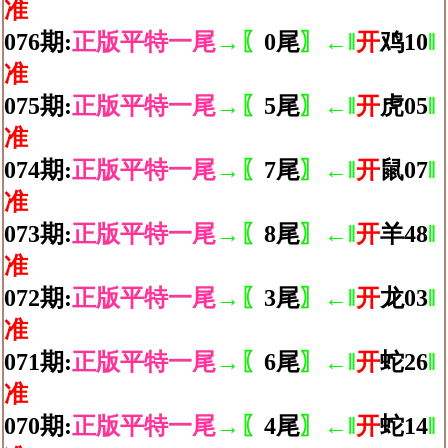
准
076期:
正版平特一尾
→〖
0尾
〗←
‖
开
鸡10
‖
准
075期:
正版平特一尾
→〖
5尾
〗←
‖
开
虎05
‖
准
074期:
正版平特一尾
→〖
7尾
〗←
‖
开
鼠07
‖
准
073期:
正版平特一尾
→〖
8尾
〗←
‖
开
羊48
‖
准
072期:
正版平特一尾
→〖
3尾
〗←
‖
开
龙03
‖
准
071期:
正版平特一尾
→〖
6尾
〗←
‖
开
蛇26
‖
准
070期:
正版平特一尾
→〖
4尾
〗←
‖
开
蛇14
‖